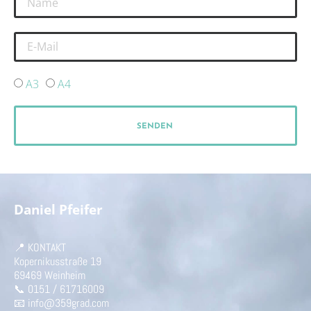
A3
A4
SENDEN
Daniel Pfeifer
📍 KONTAKT
Kopernikusstraße 19
69469 Weinheim
📞 0151 / 61716009
📧 info@359grad.com