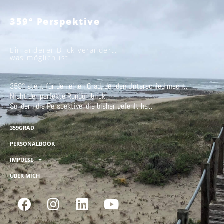
359° Perspektive
Ein anderer Blick verändert,
was möglich ist
359° steht für den einen Grad, der den Unterschied macht.
Nicht der perfekte Rundumblick.
Sondern die Perspektive, die bisher gefehlt hat.
359GRAD
PERSONALBOOK
IMPULSE
ÜBER MICH